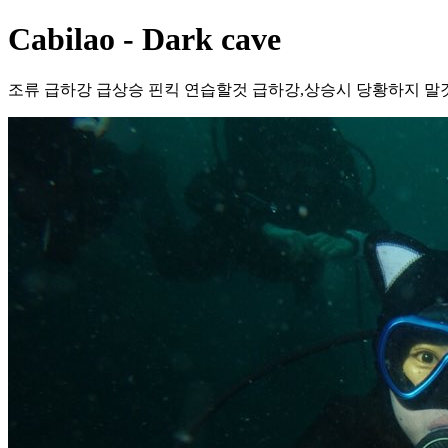
Cabilao - Dark cave
조류 급하강 급상승 핀킥 연습할것 급하강,상승시 당황하지 말