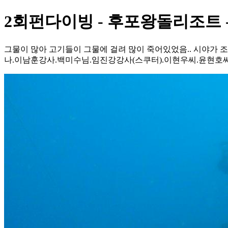
2회펀다이빙 - 후포왕돌리조트 
그물이 많아 고기들이 그물에 걸려 많이 죽어있었음.. 시야가 
나.이남훈강사.백미수님.임진강강사(스쿠터).이현우씨.윤현호씨