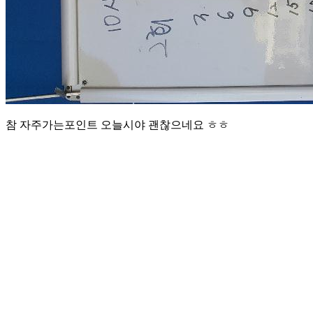
참 자주가는포인트 오늘시야 괜찮으네요 ㅎㅎ